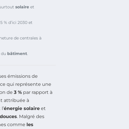
 surtout
solaire
et
5 % d’ici 2030 et
eture de centrales à
 du
bâtiment
.
ses émissions de
, ce qui représente une
ion de
3 %
par rapport à
t attribuée à
l’
énergie solaire
et
 douces
. Malgré des
aines comme
les