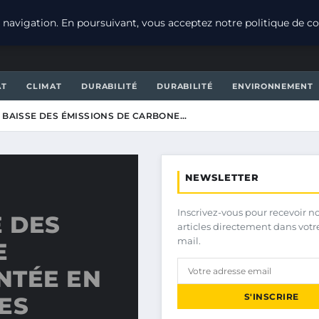
navigation. En poursuivant, vous acceptez notre politique de con
AT
CLIMAT
DURABILITÉ
DURABILITÉ
ENVIRONNEMENT
A BAISSE DES ÉMISSIONS DE CARBONE…
NEWSLETTER
Inscrivez-vous pour recevoir n
E DES
articles directement dans votr
mail.
E
NTÉE EN
S'INSCRIRE
ES