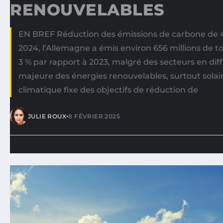
RENOUVELABLES
EN BREF Réduction des émissions de carbone de 4
2024, l’Allemagne a émis environ 656 millions de t
3 % par rapport à 2023, malgré des secteurs en diff
majeure des énergies renouvelables, surtout solaire
climatique fixe des objectifs de réduction de
•
JULIE ROUX
8 FÉVRIER 2025