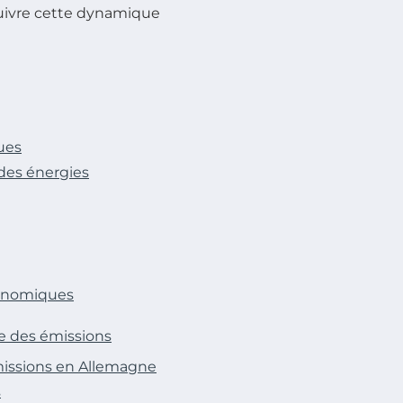
suivre cette dynamique
ques
des énergies
conomiques
se des émissions
émissions en Allemagne
s