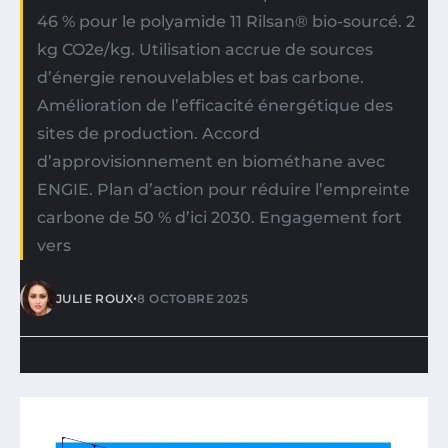
46 % pour le polyamide 11 Rilsan® bio-sourcé. 2
kg CO2e/kg. Utilisation accrue de sources
d’énergie renouvelables et bas carbone.
Amélioration de l’efficacité énergétique des
sites de production. Accord
d’approvisionnement en biométhane avec
ENGIE. Plan d’action pour réduire l’empreinte
carbone de 50 % d’ici 2030. Engagement fort
vers
•
JULIE ROUX
8 OCTOBRE 2025