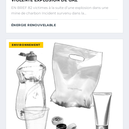
VIOLENTE EXPLOSION DE GAZ
EN BREF 82 victimes à la suite d’une explosion dans une
mine de charbon Incident survenu dans la…
ÉNERGIE RENOUVELABLE
ENVIRONNEMENT