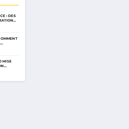
CE : DES
RATION…
 COMMENT
A…
0 MISE
ON…