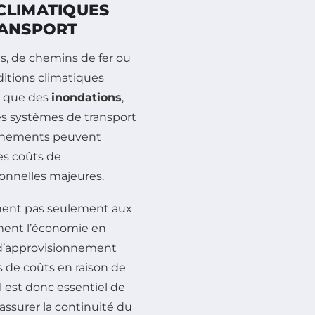
CLIMATIQUES
RANSPORT
tes, de chemins de fer ou
ditions climatiques
s que des
inondations
,
es systèmes de transport
vénements peuvent
es coûts de
ionnelles majeures.
nent pas seulement aux
ement l’économie en
 d’approvisionnement
s de coûts en raison de
 est donc essentiel de
ssurer la continuité du