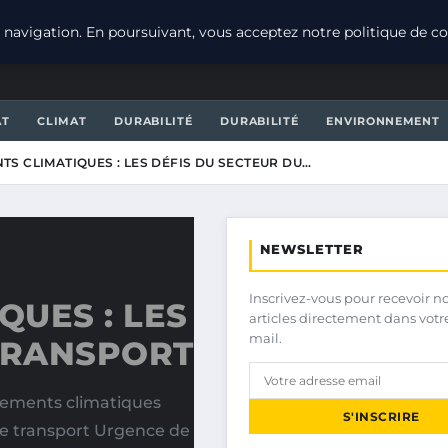
navigation. En poursuivant, vous acceptez notre politique de con
AT
CLIMAT
DURABILITÉ
DURABILITÉ
ENVIRONNEMENT
S CLIMATIQUES : LES DÉFIS DU SECTEUR DU…
NEWSLETTER
Inscrivez-vous pour recevoir n
UES : LES
articles directement dans votr
mail.
 TRANSPORT
gements climatiques
S'INSCRIRE
de transport Urgence de