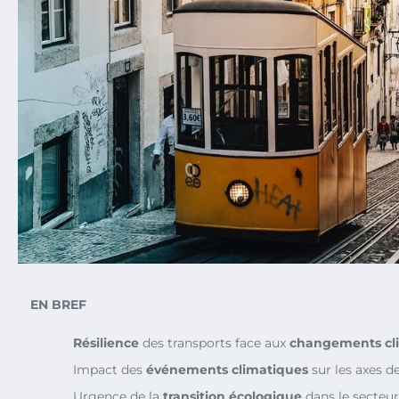
EN BREF
Résilience
des transports face aux
changements cl
Impact des
événements climatiques
sur les axes d
Urgence de la
transition écologique
dans le secteu