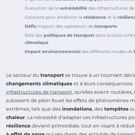
Évaluation de la
vulnérabilité
des infrastructures d
Solutions pour améliorer la
résistance
et la
résilien
Défis
majeurs des opérateurs de
transports
Rôle des
politiques de transport
dans la lutte contr
climatique
Impact environnemental
des différents modes de
Le secteur du
transport
se trouve à un tournant décis
changements climatiques
et à leurs conséquences. 
infrastructures de transport
, qu’elles soient routières, 
subissent de plein fouet les effets de phénomènes 
extrêmes, tels que des
inondations
, des
tempêtes
ou
chaleur
. La nécessité d’adapter ces infrastructures po
résilience
devient primordiale, tout en visant à réduir
à effet de serre
qui résultent des activités de transpo