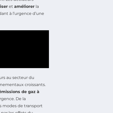
iser
et
améliorer
la
ant à l’urgence d’une
urs au secteur du
onnementaux croissants.
émissions de gaz à
rgence. De la
des modes de transport
par les effets du