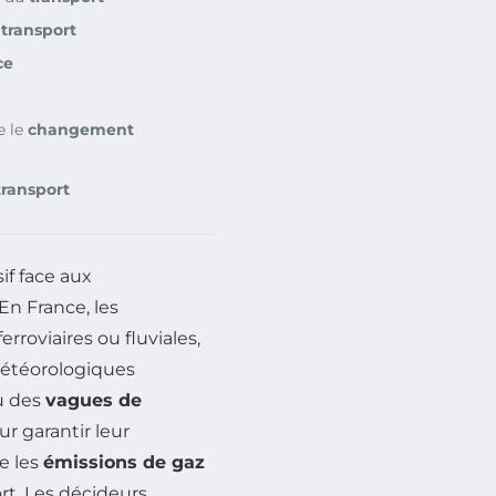
e
transport
ce
e le
changement
transport
if face aux
En France, les
ferroviaires ou fluviales,
météorologiques
 des
vagues de
ur garantir leur
e les
émissions de gaz
rt. Les décideurs