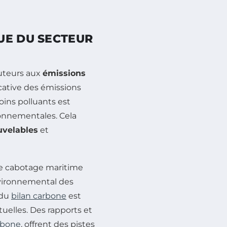
UE DU SECTEUR
buteurs aux
émissions
cative des émissions
oins polluants est
onnementales. Cela
uvelables
et
le cabotage maritime
nvironnemental des
 du
bilan carbone
est
uelles. Des rapports et
rbone
, offrent des pistes