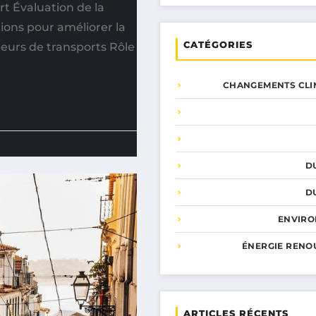
rt Évaluation de la
tions pour améliorer la
CATÉGORIES
teurs de transports Rôle
CHANGEMENTS CLI
D
D
ENVIR
ÉNERGIE RENO
ARTICLES RÉCENTS