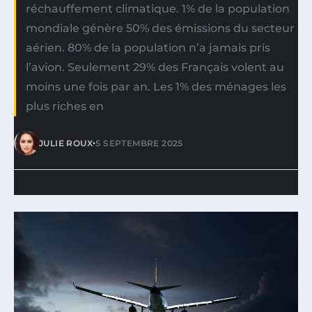
réchauffement climatique. 1% de la population
mondiale génère 50% des émissions du secteur
aérien. 80% de la population n’a jamais pris
l’avion. Seulement 29% des Français volent au
moins une fois par an. Les 1% des ménages les
plus riches en
•
JULIE ROUX
5 SEPTEMBRE 2025