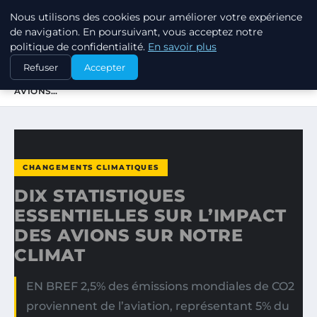
Nous utilisons des cookies pour améliorer votre expérience
RSE ENJEUX
de navigation. En poursuivant, vous acceptez notre
politique de confidentialité.
En savoir plus
ACCUEIL
CHANGEMENTS CLIMATIQUES
Refuser
Accepter
DIX STATISTIQUES ESSENTIELLES SUR L’IMPACT DES
AVIONS…
CHANGEMENTS CLIMATIQUES
DIX STATISTIQUES
ESSENTIELLES SUR L’IMPACT
DES AVIONS SUR NOTRE
CLIMAT
EN BREF 2,5% des émissions mondiales de CO2
proviennent de l’aviation, représentant 5% du