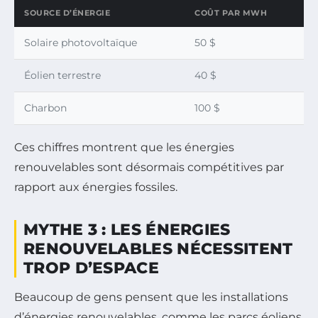
SOURCE D’ÉNERGIE
COÛT PAR MWH
Solaire photovoltaïque
50 $
Éolien terrestre
40 $
Charbon
100 $
Ces chiffres montrent que les énergies
renouvelables sont désormais compétitives par
rapport aux énergies fossiles.
MYTHE 3 : LES ÉNERGIES
RENOUVELABLES NÉCESSITENT
TROP D’ESPACE
Beaucoup de gens pensent que les installations
d’énergies renouvelables, comme les parcs éoliens