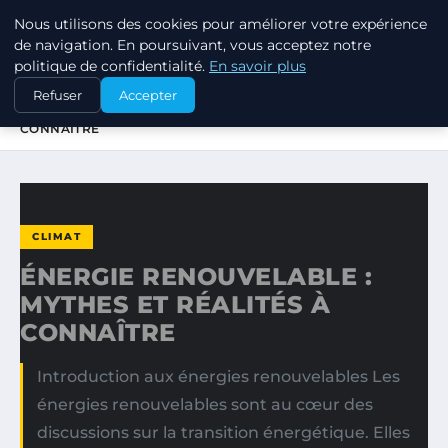
Nous utilisons des cookies pour améliorer votre expérience
RSE ENJEUX
de navigation. En poursuivant, vous acceptez notre
politique de confidentialité.
En savoir plus
ACCUEIL
CLIMAT
Refuser
Accepter
ÉNERGIE RENOUVELABLE : MYTHES ET RÉALITÉS À
CONNAÎTRE
CLIMAT
ÉNERGIE RENOUVELABLE :
MYTHES ET RÉALITÉS À
CONNAÎTRE
Introduction aux énergies renouvelables Les
énergies renouvelables sont au cœur des
discussions sur la transition énergétique. Elles