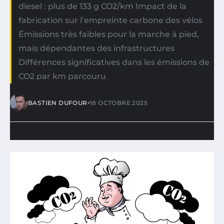
diesel : plus de 133 g CO2/km Impact de la
fabrication sur l’empreinte carbone des vélos
Émissions très faibles pour la marche à pied,
mais dépendantes des infrastructures
Différences significatives dans les émissions de
CO2 par km parcouru
•
BASTIEN DUFOUR
18 OCTOBRE 2025