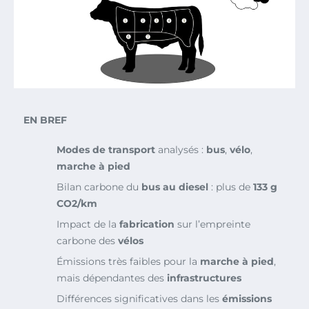
EN BREF
Modes de transport
analysés :
bus
,
vélo
,
marche à pied
Bilan carbone du
bus au diesel
: plus de
133 g
CO2/km
Impact de la
fabrication
sur l’empreinte
carbone des
vélos
Émissions très faibles pour la
marche à pied
,
mais dépendantes des
infrastructures
Différences significatives dans les
émissions