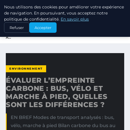
Nous utilisons des cookies pour améliorer votre expérience
RSE ENJEUX
de navigation. En poursuivant, vous acceptez notre
politique de confidentialité.
En savoir plus
ACCUEIL
ENVIRONNEMENT
Refuser
Accepter
ÉVALUER L’EMPREINTE CARBONE : BUS, VÉLO ET MARCHE
À…
ENVIRONNEMENT
ÉVALUER L’EMPREINTE
CARBONE : BUS, VÉLO ET
MARCHE À PIED, QUELLES
SONT LES DIFFÉRENCES ?
EN BREF Modes de transport analysés : bus,
vélo, marche à pied Bilan carbone du bus au