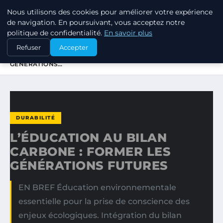
Nous utilisons des cookies pour améliorer votre expérience
RSE ENJEUX
de navigation. En poursuivant, vous acceptez notre
politique de confidentialité.
En savoir plus
ACCUEIL
DURABILITÉ
Refuser
Accepter
L’ÉDUCATION AU BILAN CARBONE : FORMER LES
GÉNÉRATIONS…
DURABILITÉ
L’ÉDUCATION AU BILAN
CARBONE : FORMER LES
GÉNÉRATIONS FUTURES
EN BREF Éducation environnementale
essentielle pour la prise de conscience des
enjeux écologiques. Intégration du bilan