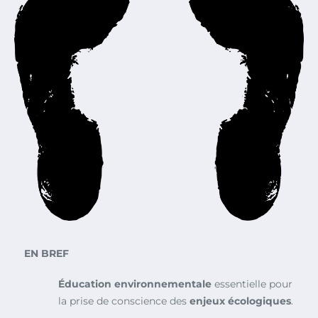
EN BREF
Éducation environnementale
essentielle pour
la prise de conscience des
enjeux écologiques
.