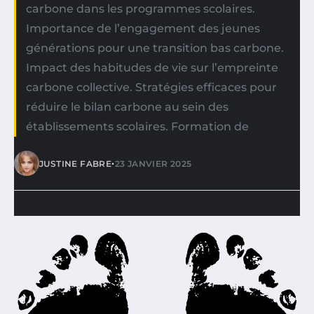
carbone dans les programmes scolaires.
Importance de l’engagement des jeunes
générations pour une transition bas carbone.
Impact des habitudes de vie sur l’empreinte
carbone collective. Stratégies efficaces pour
réduire le bilan carbone au sein des
établissements scolaires. Formation de
•
JUSTINE FABRE
23 JANVIER 2025