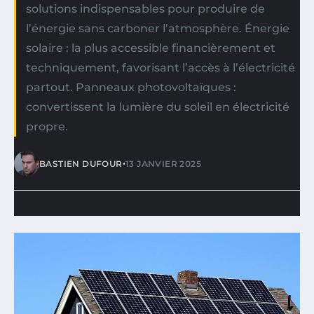
solutions indispensables pour produire de
l’énergie sans carboner l’atmosphère. Énergie
solaire : la plus accessible financièrement et
techniquement, favorisant l’accès à l’électricité
partout. Panneaux photovoltaïques :
convertissent la lumière du soleil en électricité
propre.
•
BASTIEN DUFOUR
13 JANVIER 2025