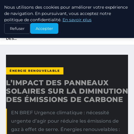
Nous utilisons des cookies pour améliorer votre expérience
RSE ENJEUX
de navigation. En poursuivant, vous acceptez notre
politique de confidentialité.
En savoir plus
ACCUEIL
ÉNERGIE RENOUVELABLE
Refuser
Accepter
L’IMPACT DES PANNEAUX SOLAIRES SUR LA DIMINUTION
DES…
ÉNERGIE RENOUVELABLE
L’IMPACT DES PANNEAUX
SOLAIRES SUR LA DIMINUTION
DES ÉMISSIONS DE CARBONE
EN BREF Urgence climatique : nécessité
urgente d’agir pour réduire les émissions de
gaz à effet de serre. Énergies renouvelables :