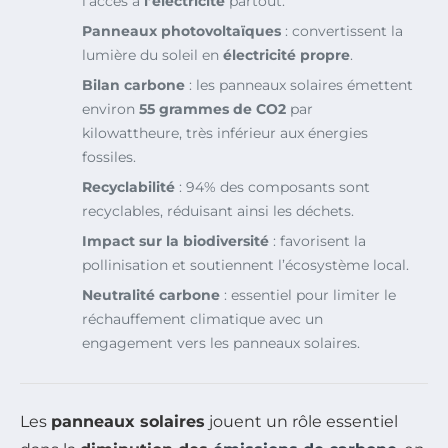
l’accès à
l’électricité
partout.
Panneaux photovoltaïques
: convertissent la
lumière du soleil en
électricité propre
.
Bilan carbone
: les panneaux solaires émettent
environ
55 grammes de CO2
par
kilowattheure, très inférieur aux énergies
fossiles.
Recyclabilité
: 94% des composants sont
recyclables, réduisant ainsi les déchets.
Impact sur la biodiversité
: favorisent la
pollinisation et soutiennent l’écosystème local.
Neutralité carbone
: essentiel pour limiter le
réchauffement climatique avec un
engagement vers les panneaux solaires.
Les
panneaux solaires
jouent un rôle essentiel