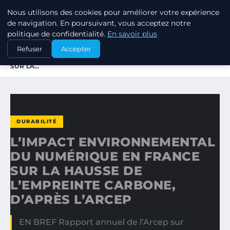
Nous utilisons des cookies pour améliorer votre expérience
RSE ENJEUX
de navigation. En poursuivant, vous acceptez notre
politique de confidentialité.
En savoir plus
ACCUEIL
DURABILITÉ
Refuser
Accepter
L’IMPACT ENVIRONNEMENTAL DU NUMÉRIQUE EN FRANCE
SUR LA…
DURABILITÉ
L’IMPACT ENVIRONNEMENTAL
DU NUMÉRIQUE EN FRANCE
SUR LA HAUSSE DE
L’EMPREINTE CARBONE,
D’APRÈS L’ARCEP
EN BREF Rapport annuel de l’Arcep sur