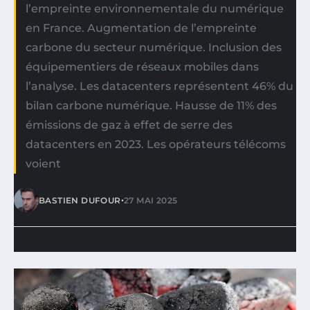
l’empreinte environnementale du numérique
en France. Augmentation de l’empreinte
carbone du secteur numérique. Inclusion des
équipementiers de réseaux mobiles dans
l’analyse. Les datacenters représentent 46% du
bilan carbone numérique. Hausse de 11% des
émissions de gaz à effet de serre des
datacenters en 2023. Les opérateurs télécoms
voient
•
BASTIEN DUFOUR
27 MAI 2025