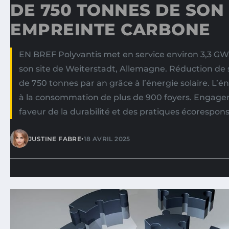
DE 750 TONNES DE SON
EMPREINTE CARBONE
EN BREF Polyvantis met en service environ 3,3 GWh
son site de Weiterstadt, Allemagne. Réduction d
de 750 tonnes par an grâce à l’énergie solaire. L’
à la consommation de plus de 900 foyers. Engage
faveur de la durabilité et des pratiques écorespon
•
JUSTINE FABRE
18 AVRIL 2025