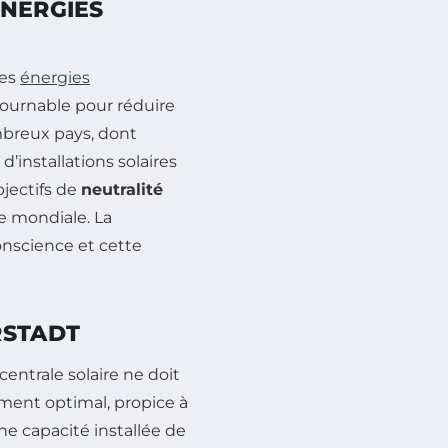
ÉNERGIES
les
énergies
urnable pour réduire
mbreux pays, dont
’installations solaires
bjectifs de
neutralité
e mondiale. La
onscience et cette
RSTADT
entrale solaire ne doit
lement optimal, propice à
une capacité installée de