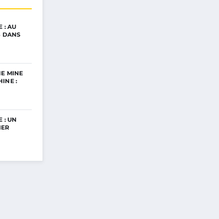
 : AU
S DANS
E MINE
INE :
 : UN
IER