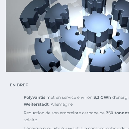
EN BREF
Polyvantis
met en service environ
3,3 GWh
d’énergie
Weiterstadt
, Allemagne.
Réduction de son empreinte carbone de
750 tonne
solaire.
L’énergie produite équivaut à la consommation de 