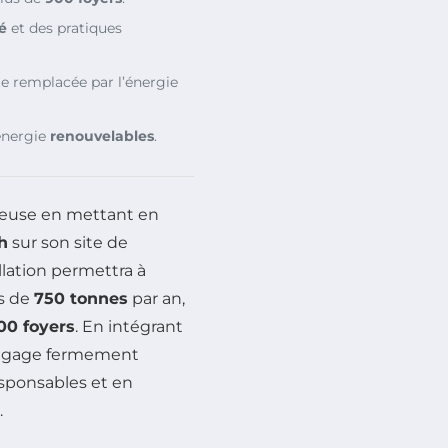
é
et des pratiques
te remplacée par l’énergie
’énergie
renouvelables
.
ieuse en mettant en
h
sur son site de
allation permettra à
us de
750 tonnes
par an,
00 foyers
. En intégrant
’engage fermement
esponsables et en
.