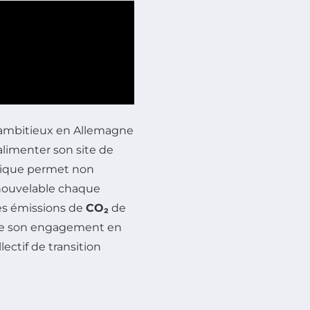
 ambitieux en Allemagne
limenter son site de
gique permet non
nouvelable chaque
es émissions de
CO₂
de
force son engagement en
lectif de transition