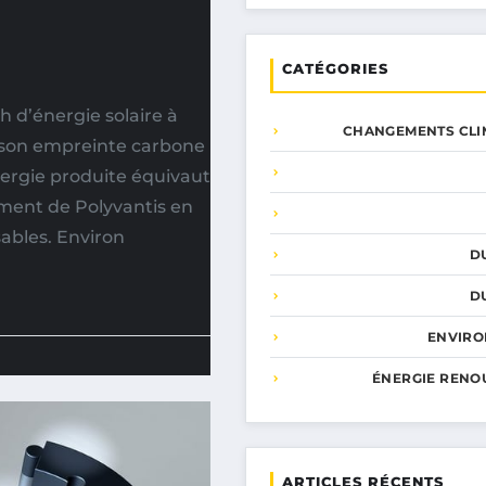
CATÉGORIES
 d’énergie solaire à
CHANGEMENTS CLI
e son empreinte carbone
énergie produite équivaut
ment de Polyvantis en
sables. Environ
D
D
ENVIR
ÉNERGIE RENO
ARTICLES RÉCENTS