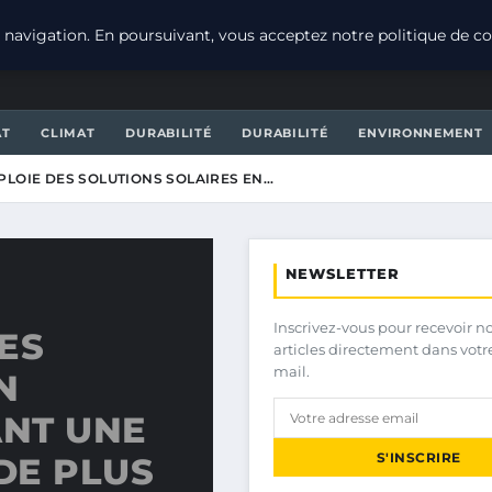
navigation. En poursuivant, vous acceptez notre politique de con
AT
CLIMAT
DURABILITÉ
DURABILITÉ
ENVIRONNEMENT
PLOIE DES SOLUTIONS SOLAIRES EN…
NEWSLETTER
Inscrivez-vous pour recevoir n
ES
articles directement dans votr
mail.
N
NT UNE
S'INSCRIRE
DE PLUS