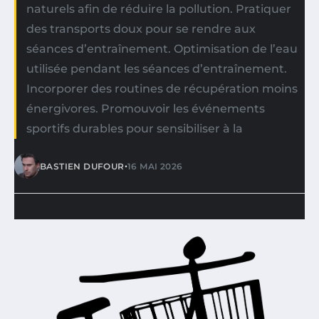
naturels afin de réduire la pollution. Pratiquer
des transports doux pour se rendre aux
séances d’entraînement. Optimisation de l’eau
utilisée pendant les séances d’entraînement.
Incorporer des routines de récupération moins
énergivores. Promouvoir les événements
sportifs durables pour sensibiliser à la
•
BASTIEN DUFOUR
16 MAI 2026