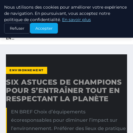
Nous utilisons des cookies pour améliorer votre expérience
RSE ENJEUX
de navigation. En poursuivant, vous acceptez notre
politique de confidentialité.
En savoir plus
ACCUEIL
ENVIRONNEMENT
Refuser
Accepter
SIX ASTUCES DE CHAMPIONS POUR S’ENTRAÎNER TOUT
EN…
ENVIRONNEMENT
SIX ASTUCES DE CHAMPIONS
POUR S’ENTRAÎNER TOUT EN
RESPECTANT LA PLANÈTE
EN BREF Choix d’équipements
écoresponsables pour diminuer l’impact sur
l’environnement. Préférer des lieux de pratique