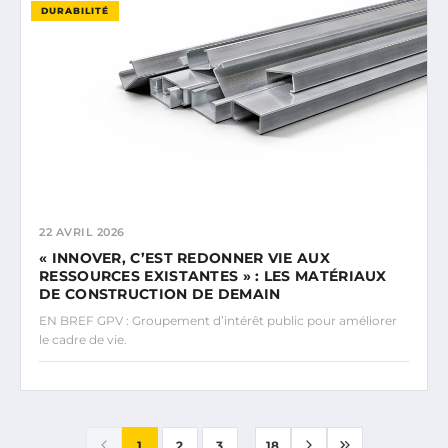
DURABILITÉ
22 AVRIL 2026
« INNOVER, C’EST REDONNER VIE AUX
RESSOURCES EXISTANTES » : LES MATÉRIAUX
DE CONSTRUCTION DE DEMAIN
EN BREF GPV : Groupement d’intérêt public pour améliorer
le cadre de vie.
...
1
2
3
18