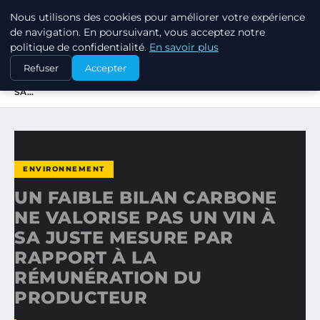
Nous utilisons des cookies pour améliorer votre expérience
RSE ENJEUX
de navigation. En poursuivant, vous acceptez notre
politique de confidentialité.
En savoir plus
ACCUEIL
ENVIRONNEMENT
Refuser
Accepter
UN FAIBLE BILAN CARBONE NE VALORISE PAS UN VIN À
SA…
ENVIRONNEMENT
UN FAIBLE BILAN CARBONE
NE VALORISE PAS UN VIN À
SA JUSTE MESURE PAR
RAPPORT À LA
RÉMUNÉRATION DU
PRODUCTEUR