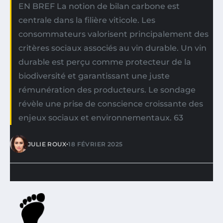
EN BREF La notion de bilan carbone est
centrale dans la filière viticole. Les
consommateurs valorisent principalement des
critères sociaux associés au vin durable. Un vin
durable est perçu comme protecteur de la
biodiversité et garantissant une juste
rémunération des producteurs. Le sondage
révèle une prise de conscience croissante des
enjeux sociaux et environnementaux. 63
•
JULIE ROUX
18 FÉVRIER 2025