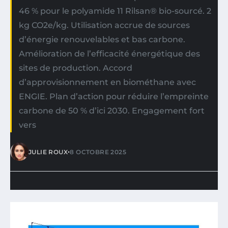
46 % pour le polyamide 11 Rilsan® bio-sourcé. 2
kg CO2e/kg. Utilisation accrue de sources
d’énergie renouvelables et bas carbone.
Amélioration de l’efficacité énergétique des
sites de production. Accord
d’approvisionnement en biométhane avec
ENGIE. Plan d’action pour réduire l’empreinte
carbone de 50 % d’ici 2030. Engagement fort
vers
•
JULIE ROUX
8 OCTOBRE 2025