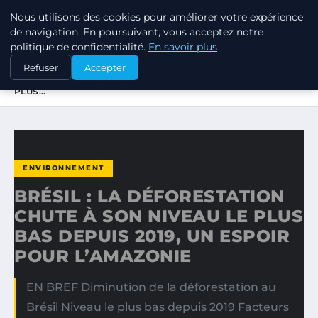
Nous utilisons des cookies pour améliorer votre expérience
RSE ENJEUX
de navigation. En poursuivant, vous acceptez notre
politique de confidentialité.
En savoir plus
ACCUEIL
ENVIRONNEMENT
Refuser
Accepter
BRÉSIL : LA DÉFORESTATION CHUTE À SON NIVEAU LE
PLUS…
ENVIRONNEMENT
BRÉSIL : LA DÉFORESTATION
CHUTE À SON NIVEAU LE PLUS
BAS DEPUIS 2019, UN ESPOIR
POUR L’AMAZONIE
EN BREF Diminution de la déforestation au
Brésil Niveau le plus bas depuis 2019 Facteurs