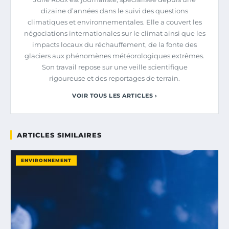
dizaine d’années dans le suivi des questions
climatiques et environnementales. Elle a couvert les
négociations internationales sur le climat ainsi que les
impacts locaux du réchauffement, de la fonte des
glaciers aux phénomènes météorologiques extrêmes.
Son travail repose sur une veille scientifique
rigoureuse et des reportages de terrain.
VOIR TOUS LES ARTICLES ›
ARTICLES SIMILAIRES
ENVIRONNEMENT