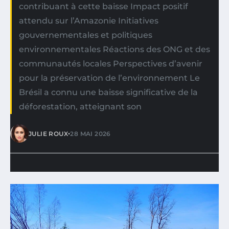
contribuant à cette baisse Impact positif
attendu sur l’Amazonie Initiatives
gouvernementales et politiques
environnementales Réactions des ONG et des
communautés locales Perspectives d’avenir
pour la préservation de l’environnement Le
Brésil a connu une baisse significative de la
déforestation, atteignant son
•
JULIE ROUX
28 MAI 2026