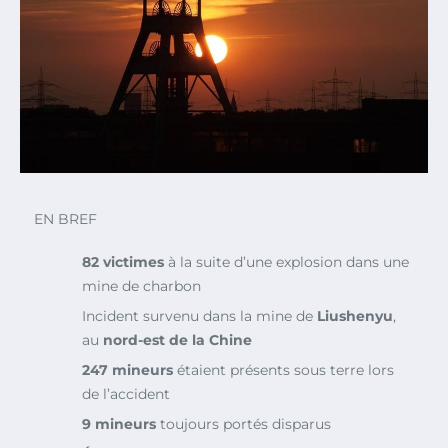
EN BREF
82 victimes
à la suite d’une explosion dans une
mine de charbon
Incident survenu dans la mine de
Liushenyu
,
au
nord-est de la Chine
247 mineurs
étaient présents sous terre lors
de l’accident
9 mineurs
toujours portés disparus