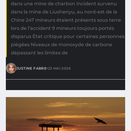
dans une mine de charbon Incident survenu
dans la mine de Liushenyu, au nord-est de la
Chine 247 mineurs étaient présents sous terre
lors de l’accident 9 mineurs toujours portés
disparus État critique pour certaines personnes
piégées Niveaux de monoxyde de carbone
dépassant les limites de
•
JUSTINE FABRE
23 MAI 2026