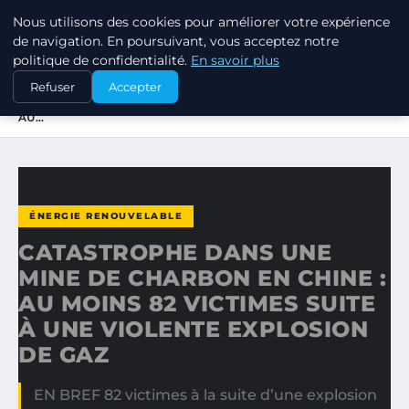
Nous utilisons des cookies pour améliorer votre expérience
RSE ENJEUX
de navigation. En poursuivant, vous acceptez notre
politique de confidentialité.
En savoir plus
ACCUEIL
ÉNERGIE RENOUVELABLE
Refuser
Accepter
CATASTROPHE DANS UNE MINE DE CHARBON EN CHINE :
AU…
ÉNERGIE RENOUVELABLE
CATASTROPHE DANS UNE
MINE DE CHARBON EN CHINE :
AU MOINS 82 VICTIMES SUITE
À UNE VIOLENTE EXPLOSION
DE GAZ
EN BREF 82 victimes à la suite d’une explosion