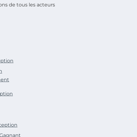
ons de tous les acteurs
eption
n
ment
eption
ception
f Gagnant