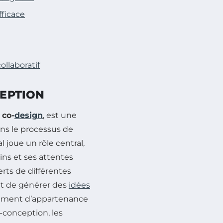
fficace
ollaboratif
CEPTION
u
co-
design
, est une
ans le processus de
l joue un rôle central,
ns et ses attentes
erts de différentes
et de générer des
idées
ntiment d’appartenance
-conception, les