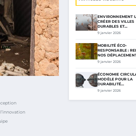
ENVIRONNEMENT U
CRÉER DES VILLES
DURABLES ET…
9 janvier 2026
MOBILITÉ ÉCO-
RESPONSABLE : R
NOS DÉPLACEMEN
9 janvier 2026
ÉCONOMIE CIRCULA
MODÈLE POUR LA
DURABILITÉ…
9 janvier 2026
nception
l’innovation
uipe