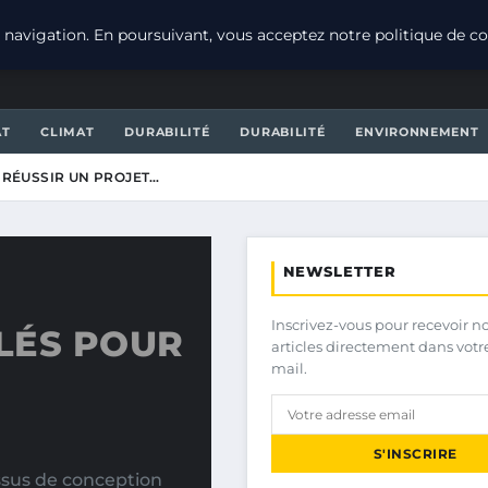
navigation. En poursuivant, vous acceptez notre politique de con
AT
CLIMAT
DURABILITÉ
DURABILITÉ
ENVIRONNEMENT
 RÉUSSIR UN PROJET…
NEWSLETTER
Inscrivez-vous pour recevoir n
CLÉS POUR
articles directement dans votr
mail.
S'INSCRIRE
essus de conception