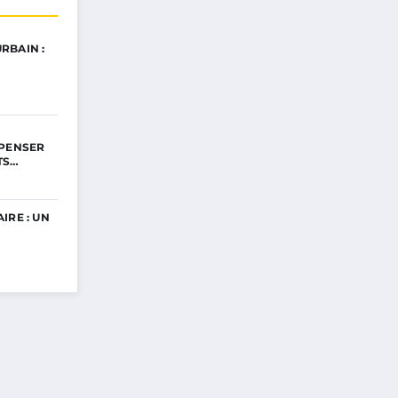
RBAIN :
EPENSER
TS…
IRE : UN