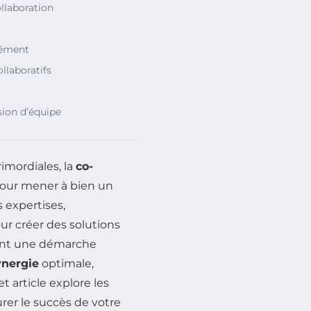
llaboration
sément
llaboratifs
sion d’équipe
imordiales, la
co-
pour mener à bien un
 expertises,
our créer des solutions
tant une démarche
ynergie
optimale,
 article explore les
rer le succès de votre