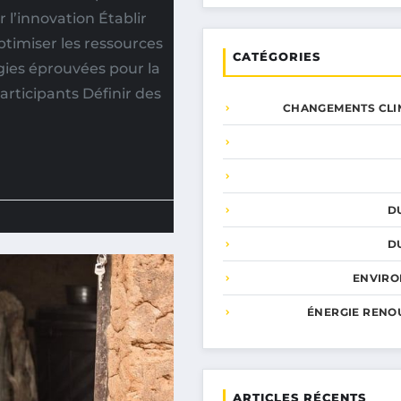
 l’innovation Établir
timiser les ressources
CATÉGORIES
gies éprouvées pour la
articipants Définir des
CHANGEMENTS CLI
D
D
ENVIR
ÉNERGIE RENO
ARTICLES RÉCENTS