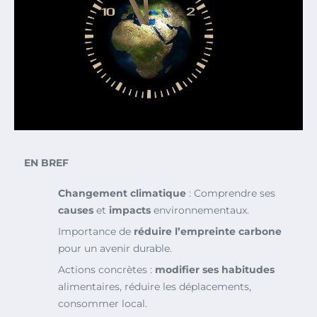
EN BREF
Changement climatique
: Comprendre ses
causes
et
impacts
environnementaux.
Importance de
réduire l’empreinte carbone
pour un avenir durable.
Actions concrètes :
modifier ses habitudes
alimentaires, réduire les déplacements,
consommer local.