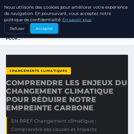
Nous utilisons des cookies pour améliorer votre expérience
RSE ENJEUX
de navigation. En poursuivant, vous acceptez notre
politique de confidentialité.
En savoir plus
ACCUEIL
CHANGEMENTS CLIMATIQUES
Refuser
Accepter
COMPRENDRE LES ENJEUX DU CHANGEMENT CLIMATIQUE
POUR…
CHANGEMENTS CLIMATIQUES
COMPRENDRE LES ENJEUX DU
CHANGEMENT CLIMATIQUE
POUR RÉDUIRE NOTRE
EMPREINTE CARBONE
EN BREF Changement climatique :
Comprendre ses causes et impacts