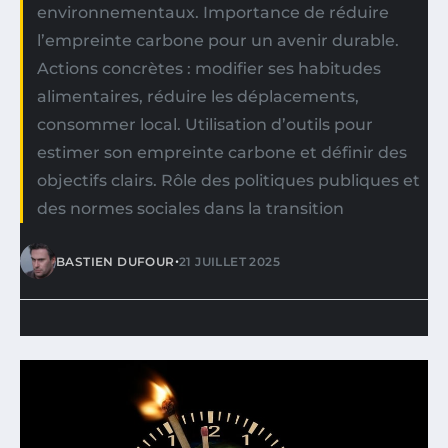
environnementaux. Importance de réduire
l’empreinte carbone pour un avenir durable.
Actions concrètes : modifier ses habitudes
alimentaires, réduire les déplacements,
consommer local. Utilisation d’outils pour
estimer son empreinte carbone et définir des
objectifs clairs. Rôle des politiques publiques et
des normes sociales dans la transition
•
BASTIEN DUFOUR
21 JUILLET 2025