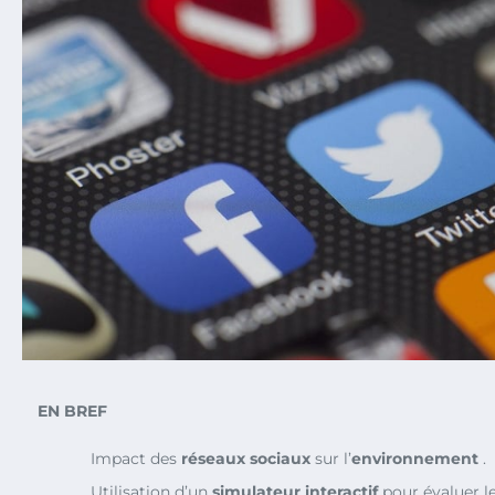
EN BREF
Impact des
réseaux sociaux
sur l’
environnement
.
Utilisation d’un
simulateur interactif
pour évaluer l