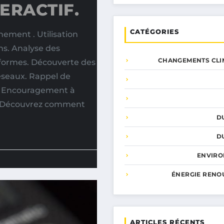
ERACTIF.
CATÉGORIES
ement . Utilisation
ns. Analyse des
CHANGEMENTS CLI
eformes. Découverte des
éseaux. Rappel de
e. Encouragement à
ue. Découvrez comment
D
D
ENVIR
ÉNERGIE RENO
ARTICLES RÉCENTS