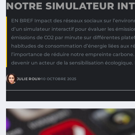
NOTRE SIMULATEUR INT
EN BREF Impact des réseaux sociaux sur l’environn
d’un simulateur interactif pour évaluer les émissio
émissions de CO2 par minute sur différentes plat
habitudes de consommation d’énergie liées aux r
l’importance de réduire notre empreinte carbon
devenir un acteur de la sensibilisation écologiq
•
JULIE ROUX
10 OCTOBRE 2025