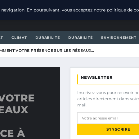
navigation. En poursuivant, vous acceptez notre politique de con
AT
CLIMAT
DURABILITÉ
DURABILITÉ
ENVIRONNEMENT
MMENT VOTRE PRÉSENCE SUR LES RÉSEAUX…
NEWSLETTER
Inscrivez-vous pour recevoir n
VOTRE
articles directement dans votr
mail.
SEAUX
S'INSCRIRE
CE À