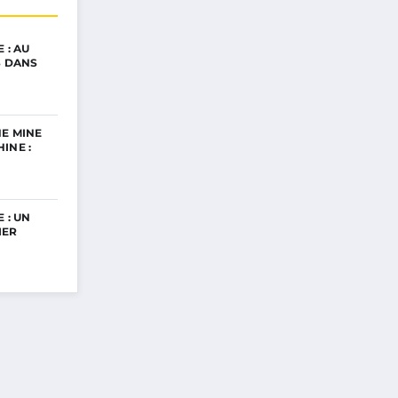
 : AU
S DANS
E MINE
INE :
 : UN
IER