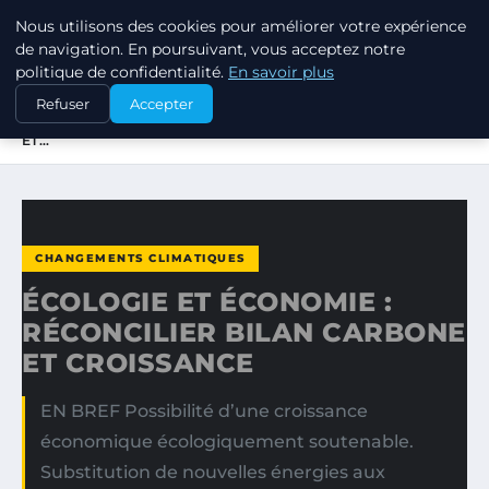
Nous utilisons des cookies pour améliorer votre expérience
RSE ENJEUX
de navigation. En poursuivant, vous acceptez notre
politique de confidentialité.
En savoir plus
ACCUEIL
CHANGEMENTS CLIMATIQUES
Refuser
Accepter
ÉCOLOGIE ET ÉCONOMIE : RÉCONCILIER BILAN CARBONE
ET…
CHANGEMENTS CLIMATIQUES
ÉCOLOGIE ET ÉCONOMIE :
RÉCONCILIER BILAN CARBONE
ET CROISSANCE
EN BREF Possibilité d’une croissance
économique écologiquement soutenable.
Substitution de nouvelles énergies aux