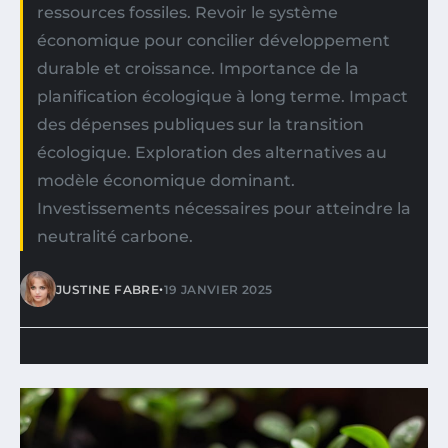
ressources fossiles. Revoir le système
économique pour concilier développement
durable et croissance. Importance de la
planification écologique à long terme. Impact
des dépenses publiques sur la transition
écologique. Exploration des alternatives au
modèle économique dominant.
Investissements nécessaires pour atteindre la
neutralité carbone.
•
JUSTINE FABRE
19 JANVIER 2025