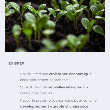
EN BREF
Possibilité d’une
croissance économique
écologiquement soutenable.
Substitution de
nouvelles énergies
aux
ressources fossiles.
Revoir le système économique pour concilier
développement durable
et
croissance
.