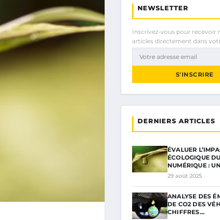
NEWSLETTER
Inscrivez-vous pour recevoir 
articles directement dans votr
S'INSCRIRE
DERNIERS ARTICLES
ÉVALUER L’IMPA
ÉCOLOGIQUE D
NUMÉRIQUE : U
29 août 2025
ANALYSE DES É
DE CO2 DES VÉH
CHIFFRES…