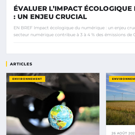
ÉVALUER L’IMPACT ÉCOLOGIQUE
: UN ENJEU CRUCIAL
EN BREF Impact écologique du numérique : un enjeu cruc
secteur numérique contribue à 3 à 4 % des émissions de
ARTICLES
ENVIRONNEMENT
ENVIRONNE
26 AOÛT 202