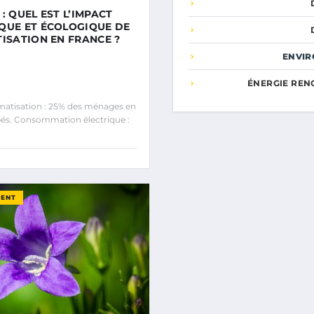
: QUEL EST L’IMPACT
QUE ET ÉCOLOGIQUE DE
TISATION EN FRANCE ?
ENVI
ÉNERGIE REN
atisation : 25% des ménages en
és. Consommation électrique :
MENT