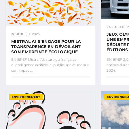
24 JUILLET 
JEUX OLY
26 JUILLET 2025
UNE EMPR
MISTRAL AI S’ENGAGE POUR LA
RÉDUITE 
TRANSPARENCE EN DÉVOILANT
ÉDITIONS
SON EMPREINTE ÉCOLOGIQUE
EN BREF Mistral AI, start-up française
EN BREF 2,08
d’intelligence artificielle, publie une étude sur
émises duran
son impact…
2024.
ENVIRONNEMENT
ENVIRONNE