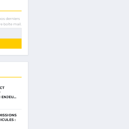
nos derniers
e boîte mail.
CT
U
N ENJEU…
MISSIONS
ICULES :