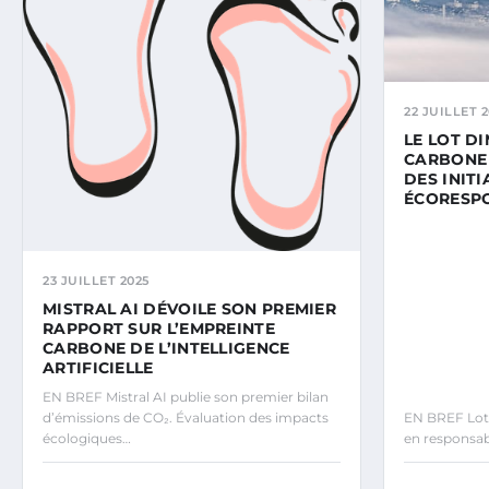
22 JUILLET 2
LE LOT D
CARBONE 
DES INIT
ÉCORESP
23 JUILLET 2025
MISTRAL AI DÉVOILE SON PREMIER
RAPPORT SUR L’EMPREINTE
CARBONE DE L’INTELLIGENCE
ARTIFICIELLE
EN BREF Mistral AI publie son premier bilan
d’émissions de CO₂. Évaluation des impacts
EN BREF Lot
écologiques…
en responsab