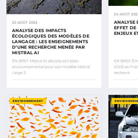
24 AOÛT 202
ANALYSE 
25 AOÛT 2025
EFFET DE 
ANALYSE DES IMPACTS
ENJEUX E
ÉCOLOGIQUES DES MODÈLES DE
LANGAGE : LES ENSEIGNEMENTS
D’UNE RECHERCHE MENÉE PAR
MISTRAL AI
EN BREF Mistral AI dévoile son bilan
EN BREF Émis
environnemental pour son modèle Mistral
(GES) en Fran
Large 2.
secteurs.
ENVIRONNEMENT
ENVIRONNE