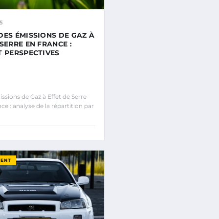
5
DES ÉMISSIONS DE GAZ À
SERRE EN FRANCE :
T PERSPECTIVES
sions de Gaz à Effet de Serre
ce : analyse de la répartition par
MENT