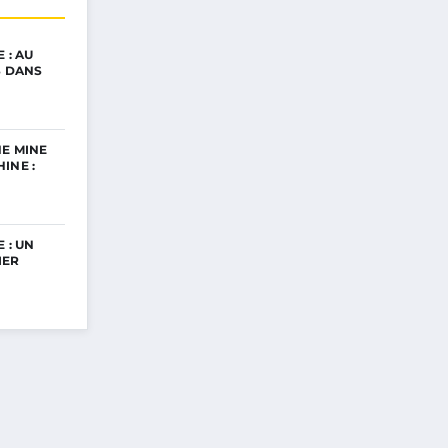
 : AU
S DANS
E MINE
INE :
 : UN
IER