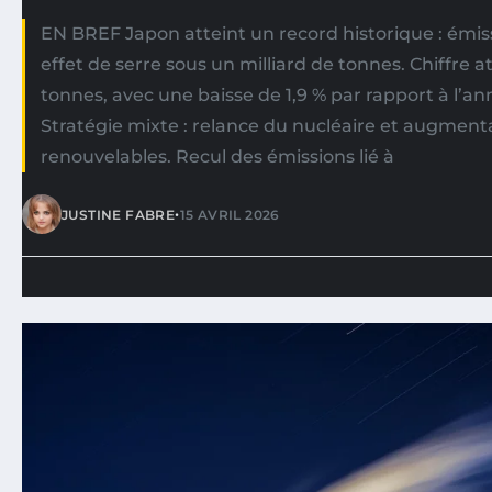
EN BREF Japon atteint un record historique : émis
effet de serre sous un milliard de tonnes. Chiffre at
tonnes, avec une baisse de 1,9 % par rapport à l’a
Stratégie mixte : relance du nucléaire et augment
renouvelables. Recul des émissions lié à
•
JUSTINE FABRE
15 AVRIL 2026