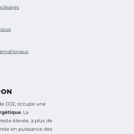
cléaires
tique
nternationaux
PON
de CO2, occupe une
ergétique
. La
reste élevée, à plus de
montée en puissance des