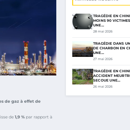
TRAGÉDIE EN CHINE
MOINS 90 VICTIME
UNE…
28 mai 2026
TRAGÉDIE DANS UN
DE CHARBON EN CH
UNE…
27 mai 2026
TRAGÉDIE EN CHINE
ACCIDENT MEURTR
SECOUE UNE…
26 mai 2026
s de gaz à effet de
aisse de
1,9 %
par rapport à