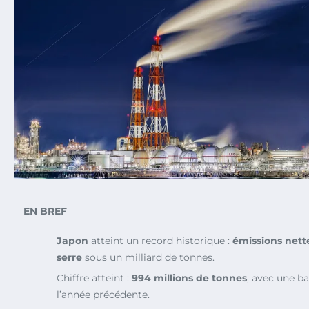
EN BREF
Japon
atteint un record historique :
émissions nette
serre
sous un milliard de tonnes.
Chiffre atteint :
994 millions de tonnes
, avec une b
l’année précédente.