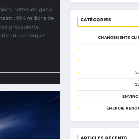
sions nettes de gaz à
teint : 994 millions de
CATÉGORIES
nnée précédente.
ation des énergies
CHANGEMENTS CLI
D
D
ENVIR
ÉNERGIE RENO
ARTICLES RÉCENTS