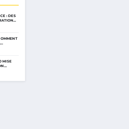
CE : DES
RATION…
 COMMENT
A…
0 MISE
ON…