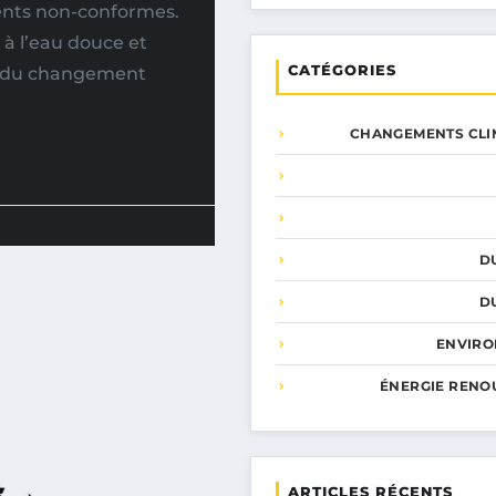
ents non-conformes.
 à l’eau douce et
CATÉGORIES
ets du changement
CHANGEMENTS CLI
D
D
ENVIR
ÉNERGIE RENO
ARTICLES RÉCENTS