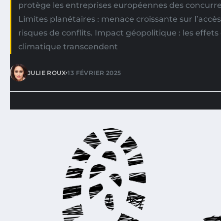
protège les entreprises européennes des concurr
Limites planétaires : menace croissante sur l’accès
risques de conflits. Impact géopolitique : les eff
climatique transcendent
•
JULIE ROUX
13 FÉVRIER 2025