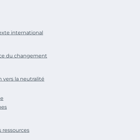
exte international
ence du changement
vers la neutralité
ne
nes
s ressources