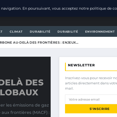
navigation. En poursuivant, vous acceptez notre politique de con
AT
CLIMAT
DURABILITÉ
DURABILITÉ
ENVIRONNEMENT
ARBONE AU-DELÀ DES FRONTIÈRES : ENJEUX…
NEWSLETTER
Inscrivez-vous pour recevoir n
DELÀ DES
articles directement dans votr
mail.
GLOBAUX
uer les émissions de gaz
S'INSCRIRE
aux frontières (MACF) :