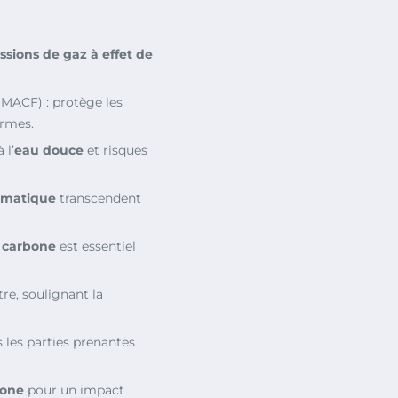
ssions de gaz à effet de
MACF) : protège les
ormes.
 l’
eau douce
et risques
imatique
transcendent
n carbone
est essentiel
re, soulignant la
s les parties prenantes
bone
pour un impact