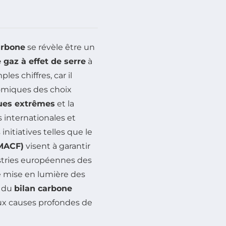
arbone
se révèle être un
 gaz à effet de serre
à
es chiffres, car il
miques des choix
ues extrêmes
et la
 internationales et
nitiatives telles que le
MACF)
visent à garantir
stries européennes des
e mise en lumière des
x du
bilan carbone
ux causes profondes de