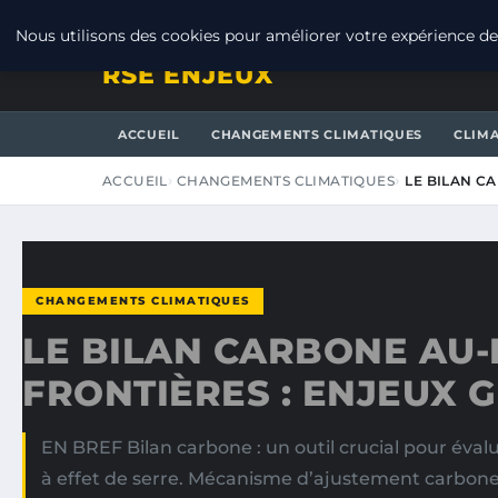
JEUDI 6 AOÛT 2026
Nous utilisons des cookies pour améliorer votre expérience de 
RSE ENJEUX
ACCUEIL
CHANGEMENTS CLIMATIQUES
CLIM
ACCUEIL
CHANGEMENTS CLIMATIQUES
LE BILAN C
CHANGEMENTS CLIMATIQUES
LE BILAN CARBONE AU-
FRONTIÈRES : ENJEUX 
EN BREF Bilan carbone : un outil crucial pour éval
à effet de serre. Mécanisme d’ajustement carbone 