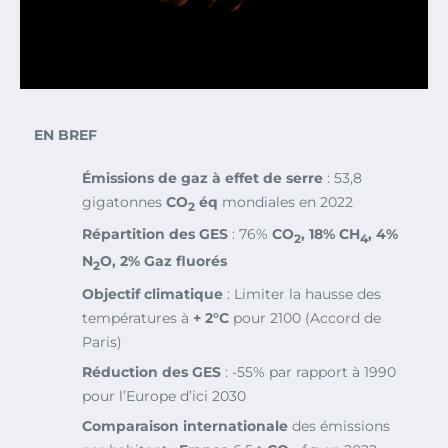
EN BREF
Émissions de gaz à effet de serre
: 53,8
gigatonnes
CO
éq
mondiales en 2022
2
Répartition des GES
: 76%
CO
, 18% CH
, 4%
2
4
N
O, 2% Gaz fluorés
2
Objectif climatique
: Limiter la hausse des
températures à
+ 2°C
pour 2100 (Accord de
Paris)
Réduction des GES
: -55% par rapport à 1990
pour l’Europe d’ici 2030
Comparaison internationale
des émissions