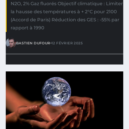
N2O, 2% Gaz fluorés Objectif climatique : Limiter
la hausse des températures à + 2°C pour 2100
(Accord de Paris) Réduction des GES : -55% par
rapport à 1990
•
BASTIEN DUFOUR
12 FÉVRIER 2025