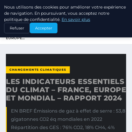
Nous utilisons des cookies pour améliorer votre expérience
RSE ENJEUX
de navigation. En poursuivant, vous acceptez notre
politique de confidentialité.
En savoir plus
ACCUEIL
CHANGEMENTS CLIMATIQUES
Refuser
Accepter
LES INDICATEURS ESSENTIELS DU CLIMAT – FRANCE,
EUROPE…
CHANGEMENTS CLIMATIQUES
LES INDICATEURS ESSENTIELS
DU CLIMAT – FRANCE, EUROPE
ET MONDIAL – RAPPORT 2024
EN BREF Émissions de gaz à effet de serre : 53,8
gigatonnes CO2 éq mondiales en 2022
Répartition des GES : 76% CO2, 18% CH4, 4%