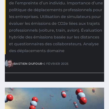
de l’empreinte d’un individu. Importance d’une
politique de déplacements professionnels pour
les entreprises. Utilisation de simulateurs pour
évaluer les émissions de CO2e liées aux trajets
professionnels (voiture, train, avion). Évaluation
hybride des émissions basée sur les distances
et questionnaires des collaborateurs. Analyse
des déplacements domaine
•
BASTIEN DUFOUR
2 FÉVRIER 2025