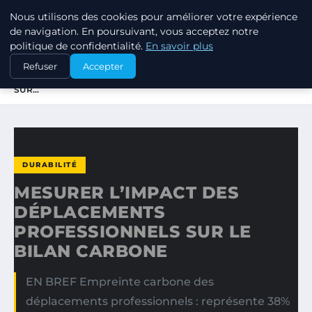
Nous utilisons des cookies pour améliorer votre expérience
RSE ENJEUX
de navigation. En poursuivant, vous acceptez notre
politique de confidentialité.
En savoir plus
ACCUEIL
DURABILITÉ
Refuser
Accepter
MESURER L’IMPACT DES DÉPLACEMENTS PROFESSIONNELS
SUR…
DURABILITÉ
MESURER L’IMPACT DES
DÉPLACEMENTS
PROFESSIONNELS SUR LE
BILAN CARBONE
EN BREF Empreinte carbone des
déplacements professionnels : représente 38%