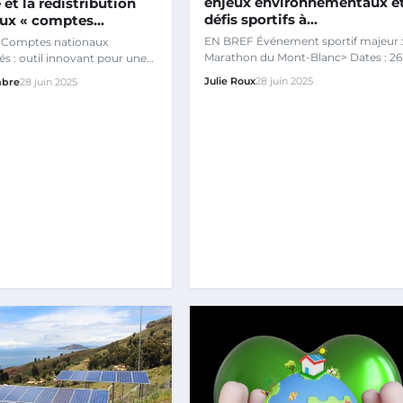
enjeux environnementaux e
 et la redistribution
défis sportifs à…
aux « comptes…
EN BREF Événement sportif majeur 
Comptes nationaux
Marathon du Mont-Blanc> Dates : 26
 : outil innovant pour une
au 29 juin Participants : 10…
conjointe des dimensions…
Julie Roux
28 juin 2025
abre
28 juin 2025