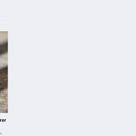
rer
s.