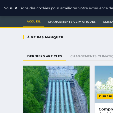
RSE ENJEUX
Nous utilisons des cookies pour améliorer votre expérience de 
ACCUEIL
CHANGEMENTS CLIMATIQUES
CLIM
À NE PAS MANQUER
DERNIERS ARTICLES
CHANGEMENTS CLIMATI
DURABI
Compre