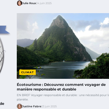
Julie Roux
24 juin 2025
CLIMAT
Écotourisme : Découvrez comment voyager de
manière responsable et durable
EN BREF Voyager responsable et durable : une nécessité pour l
planète.
 de
Justine Fabre
23 juin 2025