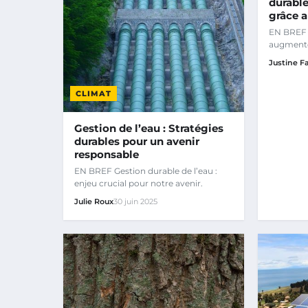
durable
grâce 
EN BREF 
augmentés
analyse 
Justine F
CLIMAT
Gestion de l’eau : Stratégies
durables pour un avenir
responsable
EN BREF Gestion durable de l’eau :
enjeu crucial pour notre avenir.
Julie Roux
30 juin 2025