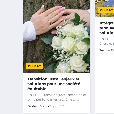
CLIMAT
Intégra
renouve
solutio
EN BREF D
énergies 
réseaux é
Justine F
CLIMAT
Transition juste : enjeux et
solutions pour une société
équitable
EN BREF Transition juste : définition et
principes fondamentaux Enjeux :
justice sociale et…
Bastien Dufour
27 juin 2025