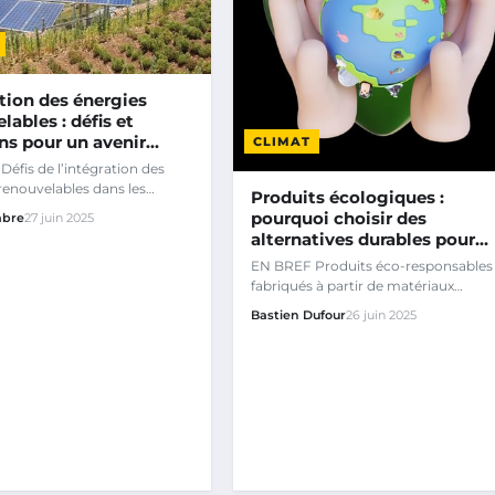
tion des énergies
lables : défis et
ns pour un avenir…
CLIMAT
éfis de l’intégration des
renouvelables dans les
Produits écologiques :
lectriques Gestion de…
pourquoi choisir des
abre
27 juin 2025
alternatives durables pour…
EN BREF Produits éco-responsables
fabriqués à partir de matériaux
renouvelables ou recyclés.
Bastien Dufour
26 juin 2025