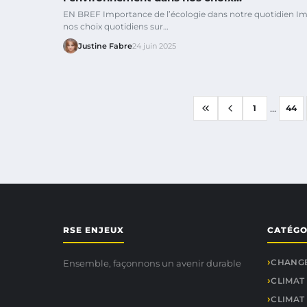
EN BREF Importance de l’écologie dans notre quotidien I
nos choix quotidiens sur…
Justine Fabre
24 juin 2025
...
1
44
RSE ENJEUX
CATÉGO
CHANGE
Ensemble, façonnons un avenir durable
CLIMAT
CLIMAT