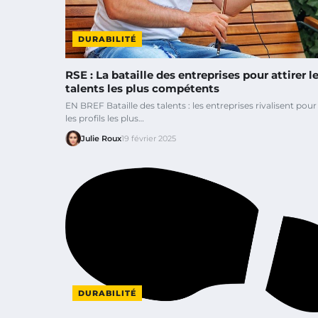
DURABILITÉ
RSE : La bataille des entreprises pour attirer l
talents les plus compétents
EN BREF Bataille des talents : les entreprises rivalisent pour 
les profils les plus…
Julie Roux
19 février 2025
DURABILITÉ