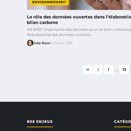
ENVIRONNEMENT
Le rôle des données ouvertes dans l’élaborati
bilan carbone
EN BREF Importance des données pour un bilan carbone pr
Rôle essentiel des données ouvertes…
Julie Roux
19 février 2025
...
1
72
RSE ENJEUX
CATÉGO