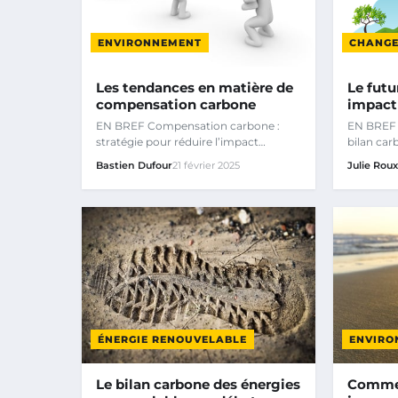
ENVIRONNEMENT
CHANGE
Les tendances en matière de
Le futu
compensation carbone
impact 
EN BREF Compensation carbone :
EN BREF 
stratégie pour réduire l’impact
bilan car
environnemental des entreprises.
marchand
Bastien Dufour
21 février 2025
Julie Rou
ÉNERGIE RENOUVELABLE
ENVIRO
Le bilan carbone des énergies
Commen