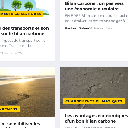
Bilan carbone : un pas vers
une économie circulaire
MENTS CLIMATIQUES
EN BREF Bilan carbone : outil crucial
pour évaluer les émissions de gaz à
effet de serre.
r des transports et son
Bastien Dufour
20 février 2025
sur le bilan carbone
Impact du transport sur le
bone. Transport de
ises : un contributeur…
x
21 février 2025
CHANGEMENTS CLIMATIQUES
NNEMENT
Les avantages économiques
d’un bon bilan carbone
t sensibiliser les
EN BREF Économie durable :