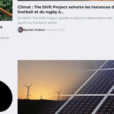
Climat : The Shift Project exhorte les instances 
football et du rugby à…
EN BREF The Shift Project appelle à réduire la dépendance des
sports au transport aérien.
es
Bastien Dufour
19 février 2025
attirer