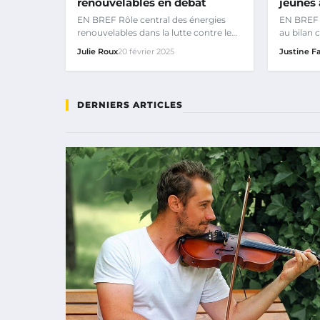
renouvelables en débat
jeunes 
EN BREF Rôle central des énergies
EN BREF É
renouvelables dans la lutte contre le
au bilan 
changement climatique.
Intégrati
Julie Roux
20 février 2025
Justine F
DERNIERS ARTICLES