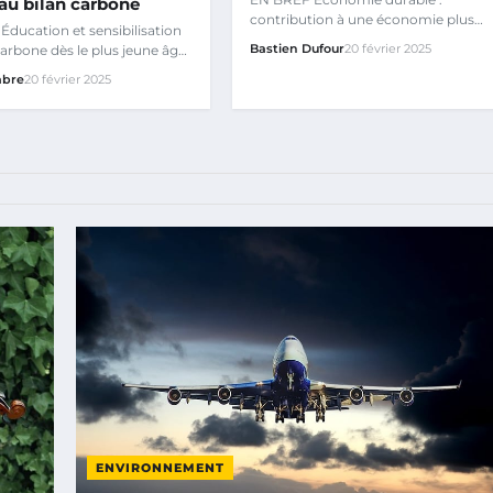
au bilan carbone
contribution à une économie plus
ducation et sensibilisation
respectueuse de l’environnement.
Bastien Dufour
20 février 2025
carbone dès le plus jeune âge
on des enjeux…
abre
20 février 2025
ENVIRONNEMENT