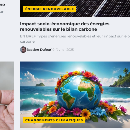
one
ÉNERGIE RENOUVELABLE
lan
Impact socio-économique des énergies
renouvelables sur le bilan carbone
EN BREF Types d’énergies renouvelables et leur impact sur le b
carbone.
Bastien Dufour
19 février 2025
CHANGEMENTS CLIMATIQUES