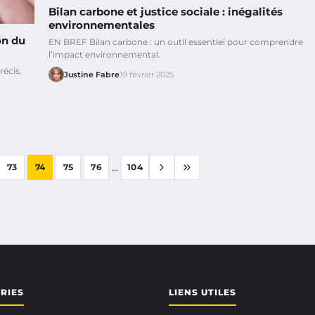
Bilan carbone et justice sociale : inégalités
environnementales
on du
EN BREF Bilan carbone : un outil essentiel pour comprendre
l’impact environnemental.
écis.
Justine Fabre
19 février 2025
...
73
74
75
76
104
RIES
LIENS UTILES