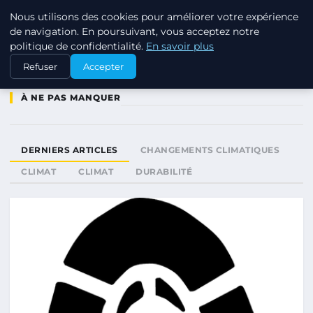
Nous utilisons des cookies pour améliorer votre expérience
RSE ENJEUX
de navigation. En poursuivant, vous acceptez notre
politique de confidentialité.
En savoir plus
Refuser
Accepter
À NE PAS MANQUER
DERNIERS ARTICLES
CHANGEMENTS CLIMATIQUES
CLIMAT
CLIMAT
DURABILITÉ