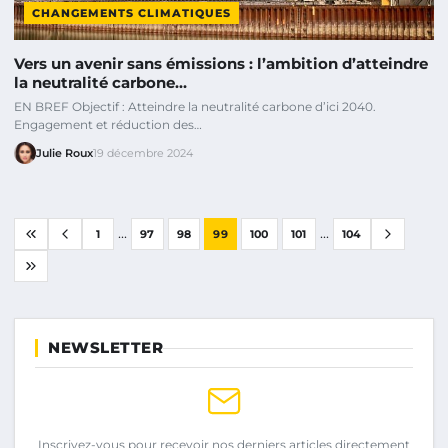
CHANGEMENTS CLIMATIQUES
Vers un avenir sans émissions : l’ambition d’atteindre
la neutralité carbone…
EN BREF Objectif : Atteindre la neutralité carbone d’ici 2040.
Engagement et réduction des…
Julie Roux
19 décembre 2024
...
...
1
97
98
99
100
101
104
NEWSLETTER
Inscrivez-vous pour recevoir nos derniers articles directement