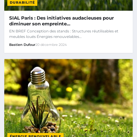
DURABILITÉ
SIAL Paris : Des initiatives audacieuses pour
diminuer son empreinte…
EN BREF Conception des stands : Structures réutilisables et
meubles loués Énergies renouvelables…
Bastien Dufour
20 décembre 2024
ÉNERGIE RENOUVELABLE