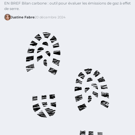
EN BREF Bilan carbone : outil pour évaluer les émissions de gaz à effet
de serre.
Justine Fabre
20 décembre 2024