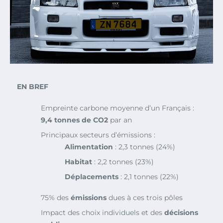
EN BREF
Empreinte carbone moyenne d’un Français :
9,4 tonnes de CO2
par an
Principaux secteurs d’émissions :
Alimentation
: 2,3 tonnes (24%)
Habitat
: 2,2 tonnes (23%)
Déplacements
: 2,1 tonnes (22%)
75% des
émissions
dues à ces trois pôles
Impact des choix individuels et des
décisions