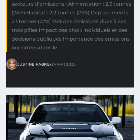
secteurs d’émissions : Alimentation : 2,3 tonnes
(24%) Habitat : 2,2 tonnes (23%) Déplacements :
2,1 tonnes (22%) 75% des émissions dues à ces
trois pôles Impact des choix individuels et des
décisions publiques Importance des émissions
importées dans le
•
JUSTINE FABRE
24 MAI 2025