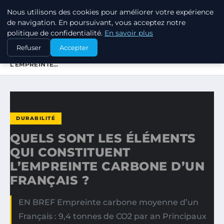
Nous utilisons des cookies pour améliorer votre expérience
RSE ENJEUX
de navigation. En poursuivant, vous acceptez notre
politique de confidentialité.
En savoir plus
ACCUEIL
DURABILITÉ
Refuser
Accepter
QUELS SONT LES ÉLÉMENTS QUI CONSTITUENT
L’EMPREINTE…
DURABILITÉ
QUELS SONT LES ÉLÉMENTS
QUI CONSTITUENT
L’EMPREINTE CARBONE D’UN
FRANÇAIS ?
EN BREF Empreinte carbone moyenne d’un
Français : 9,4 tonnes de CO2 par an Principaux