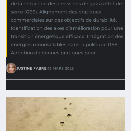
de la réduction des émissions de gaz à effet de
serre (GES). Alignement des pratiques
commerciales sur des objectifs de durabilité.
Identification des axes d’amélioration pour une
transition énergétique efficace. Intégration des
énergies renouvelables dans la politique RSE.
Adoption de bonnes pratiques pour
•
JUSTINE FABRE
13 MARS 2025