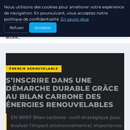
Nous utilisons des cookies pour améliorer votre expérience
RSE ENJEUX
de navigation. En poursuivant, vous acceptez notre
politique de confidentialité.
En savoir plus
ACCUEIL
ÉNERGIE RENOUVELABLE
Refuser
Accepter
S’INSCRIRE DANS UNE DÉMARCHE DURABLE GRÂCE AU
BILAN…
ÉNERGIE RENOUVELABLE
S’INSCRIRE DANS UNE
DÉMARCHE DURABLE GRÂCE
AU BILAN CARBONE DES
ÉNERGIES RENOUVELABLES
EN BREF Bilan carbone : outil stratégique pour
évaluer l’impact environnemental. Importance