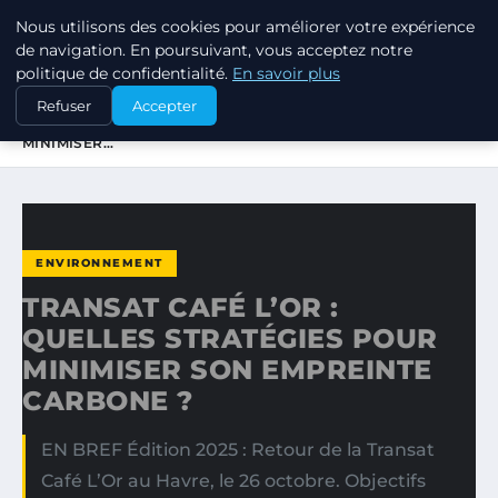
Nous utilisons des cookies pour améliorer votre expérience
RSE ENJEUX
de navigation. En poursuivant, vous acceptez notre
politique de confidentialité.
En savoir plus
ACCUEIL
ENVIRONNEMENT
Refuser
Accepter
TRANSAT CAFÉ L’OR : QUELLES STRATÉGIES POUR
MINIMISER…
ENVIRONNEMENT
TRANSAT CAFÉ L’OR :
QUELLES STRATÉGIES POUR
MINIMISER SON EMPREINTE
CARBONE ?
EN BREF Édition 2025 : Retour de la Transat
Café L’Or au Havre, le 26 octobre. Objectifs