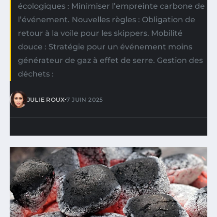
écologiques : Minimiser l’empreinte carbone de
l’événement. Nouvelles règles : Obligation de
retour à la voile pour les skippers. Mobilité
douce : Stratégie pour un événement moins
générateur de gaz à effet de serre. Gestion des
déchets :
•
JULIE ROUX
7 JUIN 2025