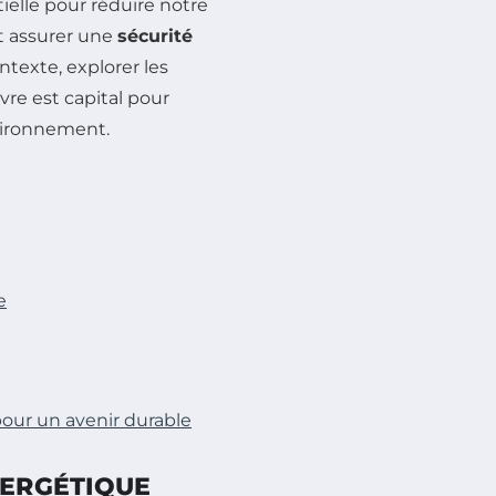
tielle pour réduire notre
t assurer une
sécurité
ntexte, explorer les
vre est capital pour
vironnement.
e
pour un avenir durable
NERGÉTIQUE