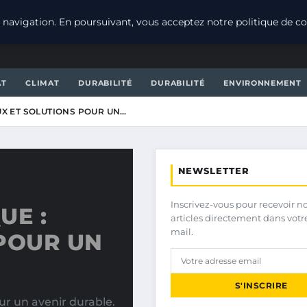
navigation. En poursuivant, vous acceptez notre politique de con
AT
CLIMAT
DURABILITÉ
DURABILITÉ
ENVIRONNEMENT
UX ET SOLUTIONS POUR UN…
NEWSLETTER
Inscrivez-vous pour recevoir n
UE :
articles directement dans votr
mail.
POUR UN
S'INSCRIRE
ur un avenir durable.