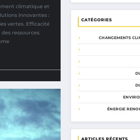
ement climatique et
lutions innovantes :
CATÉGORIES
s vertes. Efficacité
n des ressources.
CHANGEMENTS CLI
tème
D
D
ENVIR
ÉNERGIE RENO
ARTICLES RÉCENTS