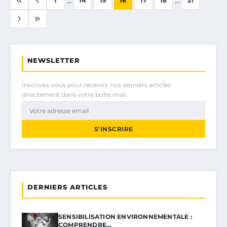
1
14
15
16
17
18
21
NEWSLETTER
Inscrivez-vous pour recevoir nos derniers articles
directement dans votre boîte mail.
S'INSCRIRE
DERNIERS ARTICLES
SENSIBILISATION ENVIRONNEMENTALE :
COMPRENDRE…