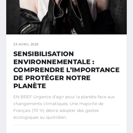
23 AVRIL 2025
SENSIBILISATION
ENVIRONNEMENTALE :
COMPRENDRE L’IMPORTANCE
DE PROTÉGER NOTRE
PLANÈTE
EN BREF Urgence d’agir pour la planète face aux
changements climatiques. Une majorité de
Français (70 %) désire adopter des gestes
écologiques au quotidien.