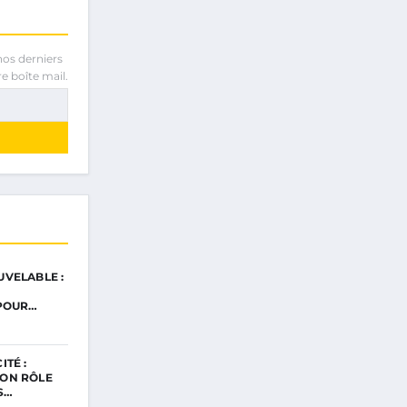
nos derniers
e boîte mail.
VELABLE :
 POUR…
TÉ :
ON RÔLE
S…