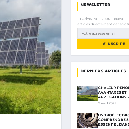
NEWSLETTER
Inscrivez-vous pour recevoir 
articles directement dans votr
S'INSCRIRE
DERNIERS ARTICLES
CHALEUR RENOU
AVANTAGES ET
APPLICATIONS
7 avril 2025
HYDROÉLECTRICI
COMPRENDRE S
ESSENTIEL DAN