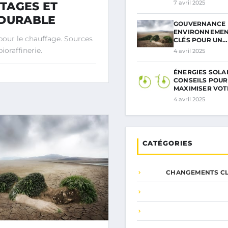
7 avril 2025
TAGES ET
 DURABLE
GOUVERNANCE
ENVIRONNEMENT
pour le chauffage. Sources
CLÉS POUR UN…
ioraffinerie.
4 avril 2025
ÉNERGIES SOLAIR
CONSEILS POUR
MAXIMISER VO
4 avril 2025
CATÉGORIES
CHANGEMENTS CL