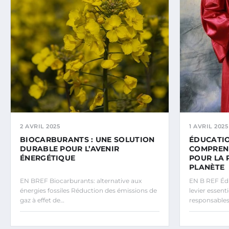
2 AVRIL 2025
1 AVRIL 2025
BIOCARBURANTS : UNE SOLUTION
ÉDUCATIO
DURABLE POUR L’AVENIR
COMPREN
ÉNERGÉTIQUE
POUR LA 
PLANÈTE
EN BREF Biocarburants: alternative aux
EN B REF Édu
énergies fossiles Réduction des émissions de
levier essent
gaz à effet de…
responsables