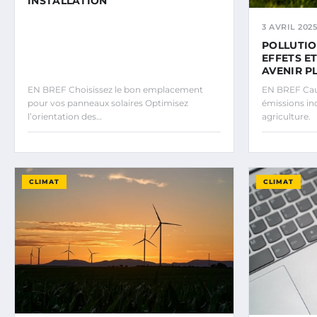
INSTALLATION
3 AVRIL 2025
POLLUTION
EFFETS E
AVENIR P
EN BREF Choisissez le bon emplacement
EN BREF Cause
pour vos panneaux solaires Optimisez
émissions ind
l’orientation des…
agriculture.
CLIMAT
CLIMAT