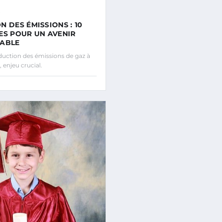
N DES ÉMISSIONS : 10
ES POUR UN AVENIR
RABLE
ction des émissions de gaz à
, enjeu crucial.