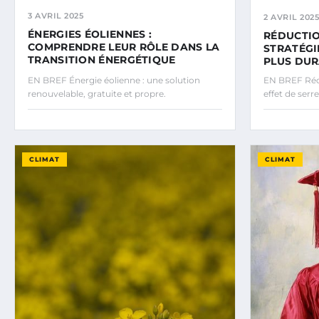
3 AVRIL 2025
2 AVRIL 2025
ÉNERGIES ÉOLIENNES :
RÉDUCTIO
COMPRENDRE LEUR RÔLE DANS LA
STRATÉGI
TRANSITION ÉNERGÉTIQUE
PLUS DU
EN BREF Énergie éolienne : une solution
EN BREF Rédu
renouvelable, gratuite et propre.
effet de serre
CLIMAT
CLIMAT