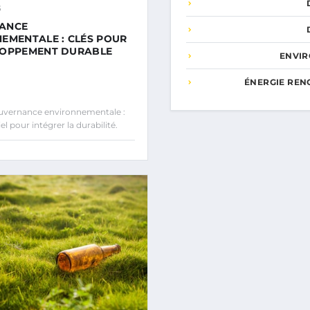
5
ANCE
EMENTALE : CLÉS POUR
LOPPEMENT DURABLE
ENVI
ÉNERGIE REN
vernance environnementale :
el pour intégrer la durabilité.