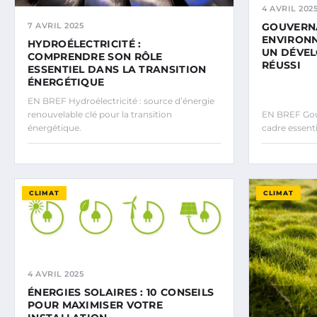
4 AVRIL 202
7 AVRIL 2025
GOUVERN
ENVIRONN
HYDROÉLECTRICITÉ :
UN DÉVE
COMPRENDRE SON RÔLE
RÉUSSI
ESSENTIEL DANS LA TRANSITION
ÉNERGÉTIQUE
EN BREF Hydroélectricité : source d’énergie
renouvelable clé pour la transition
EN BREF Gou
énergétique.
cadre essenti
CLIMAT
CLIMAT
4 AVRIL 2025
ÉNERGIES SOLAIRES : 10 CONSEILS
POUR MAXIMISER VOTRE