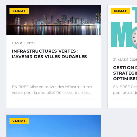
CLIMAT
CLIMAT
1 AVRIL 2025
INFRASTRUCTURES VERTES :
L’AVENIR DES VILLES DURABLES
31 MARS 202
GESTION 
STRATÉGI
OPTIMISE
EN BREF Mise en œuvre des infrastructures
EN BREF Gest
vertes pour la durabilité Rôle essentiel des…
pour atteindr
CLIMAT