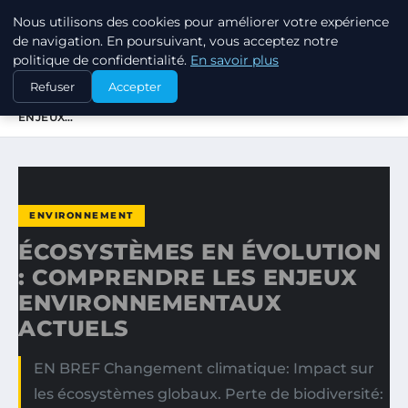
Nous utilisons des cookies pour améliorer votre expérience
RSE ENJEUX
de navigation. En poursuivant, vous acceptez notre
politique de confidentialité.
En savoir plus
ACCUEIL
ENVIRONNEMENT
Refuser
Accepter
ÉCOSYSTÈMES EN ÉVOLUTION : COMPRENDRE LES
ENJEUX…
ENVIRONNEMENT
ÉCOSYSTÈMES EN ÉVOLUTION
: COMPRENDRE LES ENJEUX
ENVIRONNEMENTAUX
ACTUELS
EN BREF Changement climatique: Impact sur
les écosystèmes globaux. Perte de biodiversité: