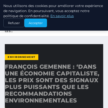
Nous utilisons des cookies pour améliorer votre expérience
RSE ENJEUX
de navigation. En poursuivant, vous acceptez notre
politique de confidentialité.
En savoir plus
ACCUEIL
ENVIRONNEMENT
Refuser
Accepter
FRANÇOIS GEMENNE : ‘DANS UNE ÉCONOMIE CAPITALISTE,
LES…
ENVIRONNEMENT
FRANÇOIS GEMENNE : ‘DANS
UNE ÉCONOMIE CAPITALISTE,
LES PRIX SONT DES SIGNAUX
PLUS PUISSANTS QUE LES
RECOMMANDATIONS
ENVIRONNEMENTALES