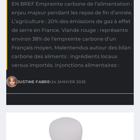
EN BREF Empreinte carbone de l’alimentation :
enjeu majeur pendant les repas de fin d’année.
L’agriculture : 20% des émissions de gaz à effet
de serre en France. Viande rouge : représente
environ 38% de l’empreinte carbone d’un
Français moyen. Malentendus autour des bilan
carbone des aliments : ingrédients locaux
versus importés. Injonctions alimentaires :
•
JUSTINE FABRE
24 JANVIER 2025