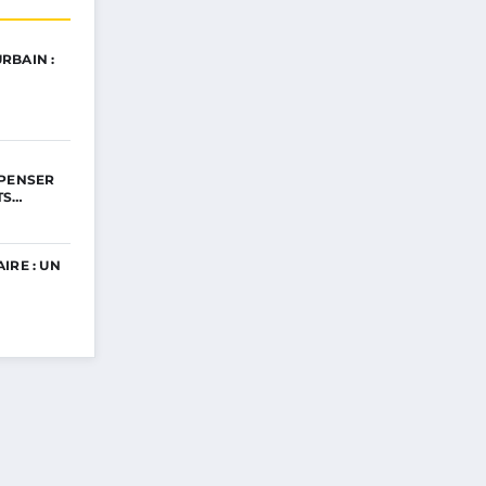
RBAIN :
EPENSER
TS…
IRE : UN