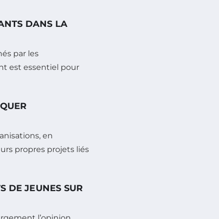
TANTS DANS LA
hés par les
t est essentiel pour
IQUER
anisations, en
urs propres projets liés
S DE JEUNES SUR
argement l’opinion