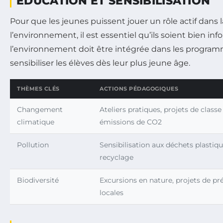
ÉDUCATION ET SENSIBILISATION
Pour que les jeunes puissent jouer un rôle actif dans 
l’environnement, il est essentiel qu’ils soient bien in
l’environnement doit être intégrée dans les programm
sensibiliser les élèves dès leur plus jeune âge.
THÈMES CLÉS
ACTIONS PÉDAGOGIQUES
Changement
Ateliers pratiques, projets de classe
climatique
émissions de CO2
Pollution
Sensibilisation aux déchets plasti
recyclage
Biodiversité
Excursions en nature, projets de pr
locales