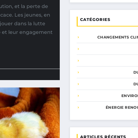
tion, et la perte de
icace. Les jeunes, en
CATÉGORIES
jouer dans la lutte
me et leur engagement
CHANGEMENTS CLI
D
D
ENVIR
ÉNERGIE RENO
ARTICLES RÉCENTS