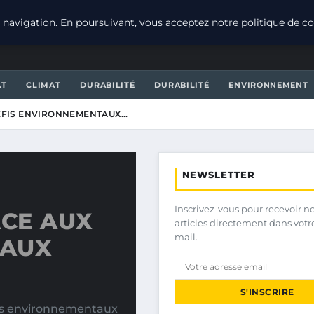
navigation. En poursuivant, vous acceptez notre politique de con
AT
CLIMAT
DURABILITÉ
DURABILITÉ
ENVIRONNEMENT
DÉFIS ENVIRONNEMENTAUX…
NEWSLETTER
Inscrivez-vous pour recevoir n
ACE AUX
articles directement dans votr
mail.
TAUX
S'INSCRIRE
fis environnementaux