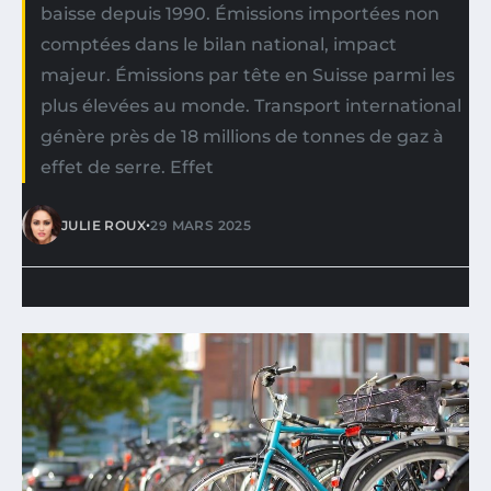
baisse depuis 1990. Émissions importées non
comptées dans le bilan national, impact
majeur. Émissions par tête en Suisse parmi les
plus élevées au monde. Transport international
génère près de 18 millions de tonnes de gaz à
effet de serre. Effet
•
JULIE ROUX
29 MARS 2025