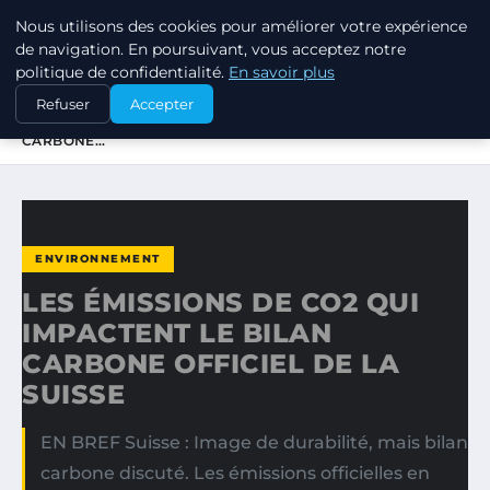
Nous utilisons des cookies pour améliorer votre expérience
RSE ENJEUX
de navigation. En poursuivant, vous acceptez notre
politique de confidentialité.
En savoir plus
ACCUEIL
ENVIRONNEMENT
Refuser
Accepter
LES ÉMISSIONS DE CO2 QUI IMPACTENT LE BILAN
CARBONE…
ENVIRONNEMENT
LES ÉMISSIONS DE CO2 QUI
IMPACTENT LE BILAN
CARBONE OFFICIEL DE LA
SUISSE
EN BREF Suisse : Image de durabilité, mais bilan
carbone discuté. Les émissions officielles en