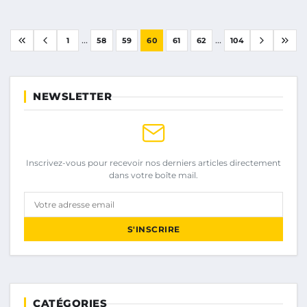
...
...
1
58
59
60
61
62
104
NEWSLETTER
Inscrivez-vous pour recevoir nos derniers articles directement
dans votre boîte mail.
Votre adresse email
S'INSCRIRE
CATÉGORIES