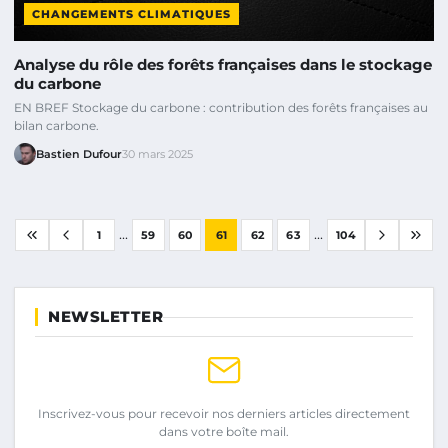
CHANGEMENTS CLIMATIQUES
Analyse du rôle des forêts françaises dans le stockage
du carbone
EN BREF Stockage du carbone : contribution des forêts françaises au
bilan carbone.
Bastien Dufour
30 mars 2025
...
...
1
59
60
61
62
63
104
NEWSLETTER
Inscrivez-vous pour recevoir nos derniers articles directement
dans votre boîte mail.